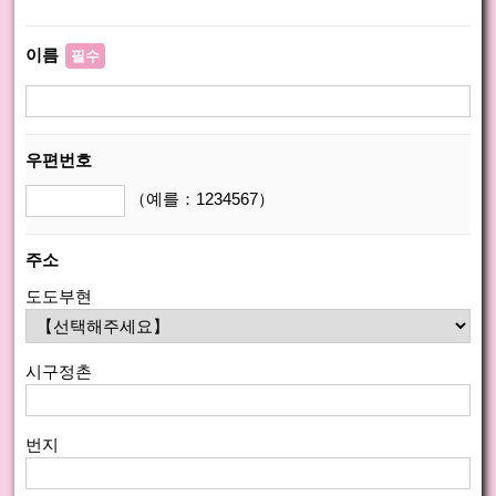
이름
필수
우편번호
（예를：1234567）
주소
도도부현
시구정촌
번지